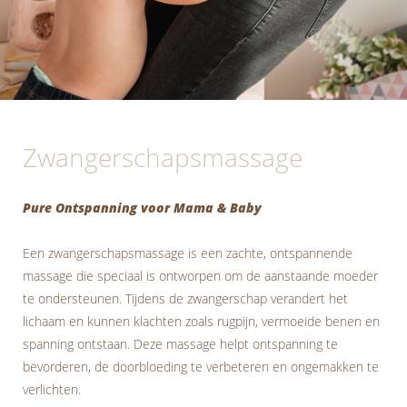
Zwangerschapsmassage
Pure Ontspanning voor Mama & Baby
Een zwangerschapsmassage is een zachte, ontspannende
massage die speciaal is ontworpen om de aanstaande moeder
te ondersteunen. Tijdens de zwangerschap verandert het
lichaam en kunnen klachten zoals rugpijn, vermoeide benen en
spanning ontstaan. Deze massage helpt ontspanning te
bevorderen, de doorbloeding te verbeteren en ongemakken te
verlichten.